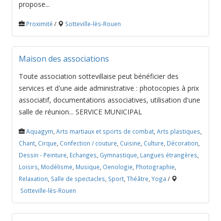
propose...
Proximité
/
Sotteville-lès-Rouen
Maison des associations
Toute association sottevillaise peut bénéficier des
services et d'une aide administrative : photocopies à prix
associatif, documentations associatives, utilisation d'une
salle de réunion... SERVICE MUNICIPAL
Aquagym
,
Arts martiaux et sports de combat
,
Arts plastiques
,
Chant
,
Cirque
,
Confection / couture
,
Cuisine
,
Culture
,
Décoration
,
Dessin - Peinture
,
Echanges
,
Gymnastique
,
Langues étrangères
,
Loisirs
,
Modélisme
,
Musique
,
Oenologie
,
Photographie
,
Relaxation
,
Salle de spectacles
,
Sport
,
Théâtre
,
Yoga
/
Sotteville-lès-Rouen