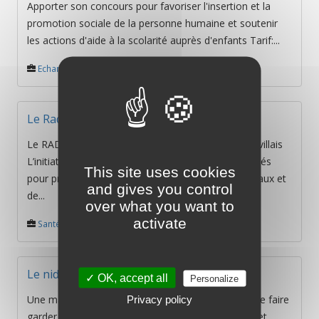
Apporter son concours pour favoriser l'insertion et la
promotion sociale de la personne humaine et soutenir
les actions d'aide à la scolarité auprès d'enfants Tarif:...
Echanges
/
Sotteville-lès-Rouen
Le Radis
Le RADIS Réseau Alimentaire et d’Initiatives Sottevillais
L’initiative est née pendant la fermeture des marchés
This site uses cookies
pour proposer aux Sottevillais des produits bio locaux et
and gives you control
de...
over what you want to
activate
Santé et utilité sociale
/
Sotteville-lès-Rouen
Le nid des colibris
✓ OK, accept all
Personalize
Une maison d'assistant(e)s maternel(le)s permet de faire
Privacy policy
garder vos enfants dans les meilleures conditions et